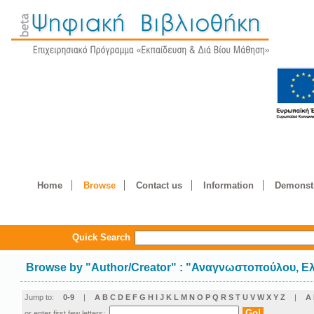
Home
Browse
Contact us
Information
Demonstr
Quick Search
Browse by
"
Author/Creator
"
: "Αναγνωστοπούλου, Ε
Jump to:
0-9
|
A
B
C
D
E
F
G
H
I
J
K
L
M
N
O
P
Q
R
S
T
U
V
W
X
Y
Z
|
Α
or enter first few letters: