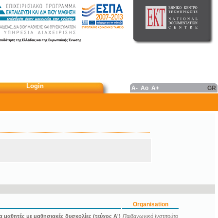
Login
A-
Ao
A+
GR
Organisation
μαθητές με μαθησιακές δυσκολίες (τεύχος Α')
Παιδαγωγικό Ινστιτούτο