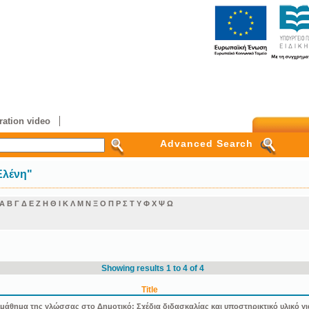
ation video
Advanced Search
Ελένη"
Α
Β
Γ
Δ
Ε
Ζ
Η
Θ
Ι
Κ
Λ
Μ
Ν
Ξ
Ο
Π
Ρ
Σ
Τ
Υ
Φ
Χ
Ψ
Ω
Showing results 1 to 4 of 4
Title
θημα της γλώσσας στο Δημοτικό: Σχέδια διδασκαλίας και υποστηρικτικό υλικό για 