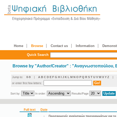
Home
Browse
Contact us
Information
Demonstr
Quick Search
Browse by
"
Author/Creator
"
: "Αναγνωστοπούλου, 
Jump to:
0-9
|
A
B
C
D
E
F
G
H
I
J
K
L
M
N
O
P
Q
R
S
T
U
V
W
X
Y
Z
|
or enter first few letters:
Sort by:
In order:
Results/Page
Full text
Date
-
Προσαρμογές αναλυτικών προγραμμάτων για το μά