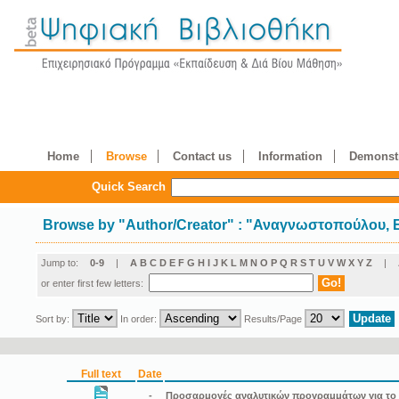
Home
Browse
Contact us
Information
Demonstr
Quick Search
Browse by
"
Author/Creator
"
: "Αναγνωστοπούλου, 
Jump to:
0-9
|
A
B
C
D
E
F
G
H
I
J
K
L
M
N
O
P
Q
R
S
T
U
V
W
X
Y
Z
|
or enter first few letters:
Sort by:
In order:
Results/Page
Full text
Date
-
Προσαρμογές αναλυτικών προγραμμάτων για το μά