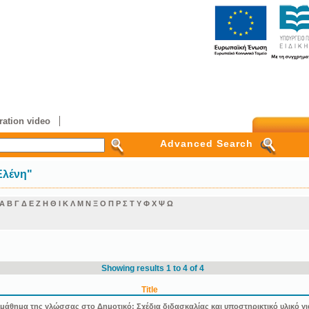
ation video
Advanced Search
Ελένη"
Α
Β
Γ
Δ
Ε
Ζ
Η
Θ
Ι
Κ
Λ
Μ
Ν
Ξ
Ο
Π
Ρ
Σ
Τ
Υ
Φ
Χ
Ψ
Ω
Showing results 1 to 4 of 4
Title
θημα της γλώσσας στο Δημοτικό: Σχέδια διδασκαλίας και υποστηρικτικό υλικό για 