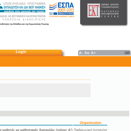
Login
A-
Ao
A+
GR
Organisation
μαθητές με μαθησιακές δυσκολίες (τεύχος Α')
Παιδαγωγικό Ινστιτούτο