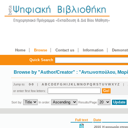
Home
Browse
Contact us
Information
Demonstr
Quick Search
Browse by
"
Author/Creator
"
: "Αντωνοπούλου, Μαρ
Jump to:
0-9
|
A
B
C
D
E
F
G
H
I
J
K
L
M
N
O
P
Q
R
S
T
U
V
W
X
Y
Z
|
or enter first few letters:
Sort by:
In order:
Results/Page
Full text
Date
2015
Η κοινωνία επιχε