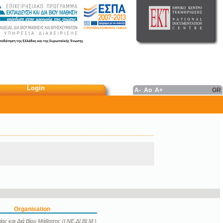
Login
A-
Ao
A+
GR
Organisation
ας και Διά Βίου Μάθησης (Ι.ΝΕ.ΔΙ.ΒΙ.Μ.)