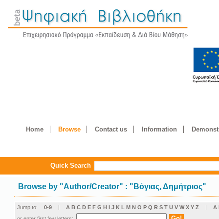
Home
Browse
Contact us
Information
Demonstr
Quick Search
Browse by
"
Author/Creator
"
: "Βόγιας, Δημήτριος"
Jump to:
0-9
|
A
B
C
D
E
F
G
H
I
J
K
L
M
N
O
P
Q
R
S
T
U
V
W
X
Y
Z
|
Α
or enter first few letters: