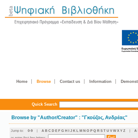
Home
Browse
Contact us
Information
Demonstr
Quick Search
Browse by
"
Author/Creator
"
: "Γκούζος, Ανδρέας"
Jump to:
0-9
|
A
B
C
D
E
F
G
H
I
J
K
L
M
N
O
P
Q
R
S
T
U
V
W
X
Y
Z
|
Α
or enter first few letters: