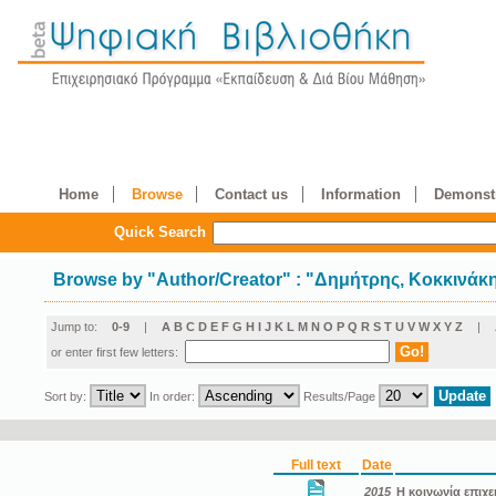
Home
Browse
Contact us
Information
Demonstr
Quick Search
Browse by
"
Author/Creator
"
: "Δημήτρης, Κοκκινάκ
Jump to:
0-9
|
A
B
C
D
E
F
G
H
I
J
K
L
M
N
O
P
Q
R
S
T
U
V
W
X
Y
Z
|
or enter first few letters:
Sort by:
In order:
Results/Page
Full text
Date
2015
Η κοινωνία επιχε