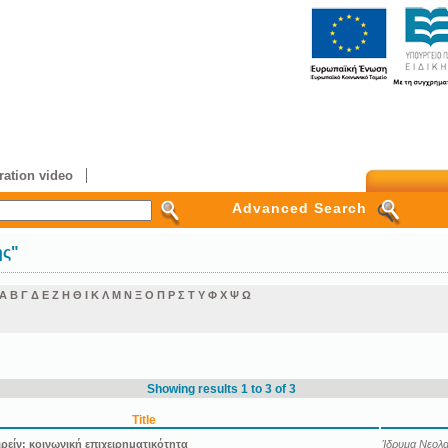
ation video
Advanced Search
ης"
Α
Β
Γ
Δ
Ε
Ζ
Η
Θ
Ι
Κ
Λ
Μ
Ν
Ξ
Ο
Π
Ρ
Σ
Τ
Υ
Φ
Χ
Ψ
Ω
Showing results 1 to 3 of 3
Title
ιρείν: κοινωνική επιχειρηματικότητα
Ίδρυμα Νεολαί