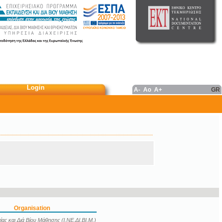
Login
A-
Ao
A+
GR
Organisation
ας και Διά Βίου Μάθησης (Ι.ΝΕ.ΔΙ.ΒΙ.Μ.)