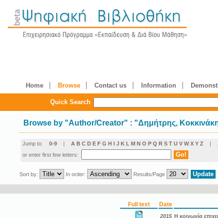
Home
Browse
Contact us
Information
Demonstr
Quick Search
Browse by
"
Author/Creator
"
: "Δημήτρης, Κοκκινάκ
Jump to:
0-9
|
A
B
C
D
E
F
G
H
I
J
K
L
M
N
O
P
Q
R
S
T
U
V
W
X
Y
Z
|
or enter first few letters:
Sort by:
In order:
Results/Page
Full text
Date
2015
Η κοινωνία επιχε