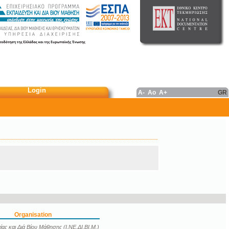
Login
A-
Ao
A+
GR
Organisation
ας και Διά Βίου Μάθησης (Ι.ΝΕ.ΔΙ.ΒΙ.Μ.)