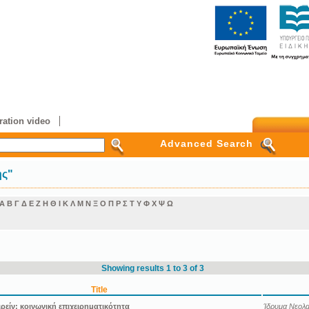
ation video
Advanced Search
ης"
Α
Β
Γ
Δ
Ε
Ζ
Η
Θ
Ι
Κ
Λ
Μ
Ν
Ξ
Ο
Π
Ρ
Σ
Τ
Υ
Φ
Χ
Ψ
Ω
Showing results 1 to 3 of 3
Title
ιρείν: κοινωνική επιχειρηματικότητα
Ίδρυμα Νεολαί