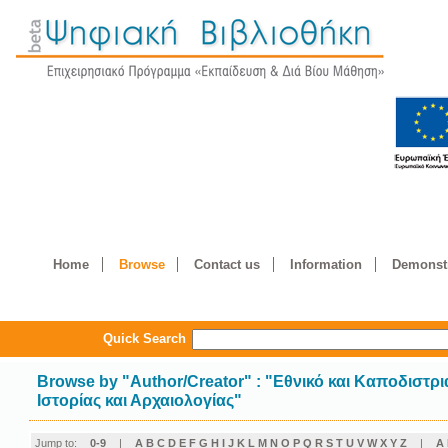
Home
Browse
Contact us
Information
Demonstr
Quick Search
Browse by
"
Author/Creator
"
: "Εθνικό και Καποδιστρ
Ιστορίας και Αρχαιολογίας"
Jump to:
0-9
|
A
B
C
D
E
F
G
H
I
J
K
L
M
N
O
P
Q
R
S
T
U
V
W
X
Y
Z
|
Α