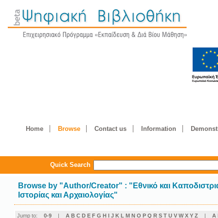
Home
Browse
Contact us
Information
Demonstr
Quick Search
Browse by
"
Author/Creator
"
: "Εθνικό και Καποδιστρ
Ιστορίας και Αρχαιολογίας"
Jump to:
0-9
|
A
B
C
D
E
F
G
H
I
J
K
L
M
N
O
P
Q
R
S
T
U
V
W
X
Y
Z
|
Α