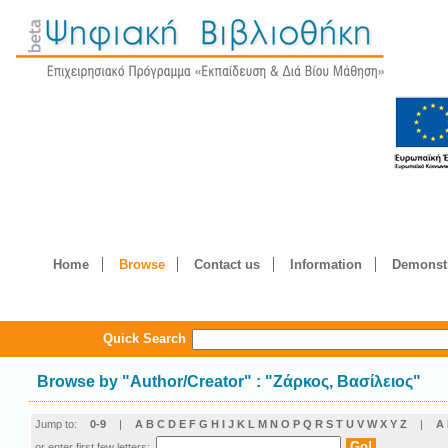
Home
Browse
Contact us
Information
Demonstr
Quick Search
Browse by
"
Author/Creator
"
: "Ζάρκος, Βασίλειος"
Jump to:
0-9
|
A
B
C
D
E
F
G
H
I
J
K
L
M
N
O
P
Q
R
S
T
U
V
W
X
Y
Z
|
Α
or enter first few letters: