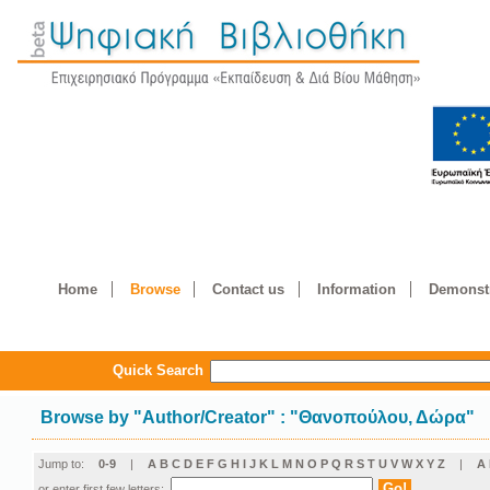
Home
Browse
Contact us
Information
Demonstr
Quick Search
Browse by
"
Author/Creator
"
: "Θανοπούλου, Δώρα"
Jump to:
0-9
|
A
B
C
D
E
F
G
H
I
J
K
L
M
N
O
P
Q
R
S
T
U
V
W
X
Y
Z
|
Α
or enter first few letters: