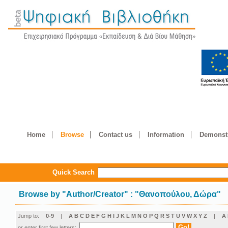
Home
Browse
Contact us
Information
Demonstr
Quick Search
Browse by
"
Author/Creator
"
: "Θανοπούλου, Δώρα"
Jump to:
0-9
|
A
B
C
D
E
F
G
H
I
J
K
L
M
N
O
P
Q
R
S
T
U
V
W
X
Y
Z
|
Α
or enter first few letters: