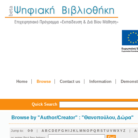
Home
Browse
Contact us
Information
Demonstr
Quick Search
Browse by
"
Author/Creator
"
: "Θανοπούλου, Δώρα"
Jump to:
0-9
|
A
B
C
D
E
F
G
H
I
J
K
L
M
N
O
P
Q
R
S
T
U
V
W
X
Y
Z
|
Α
or enter first few letters: