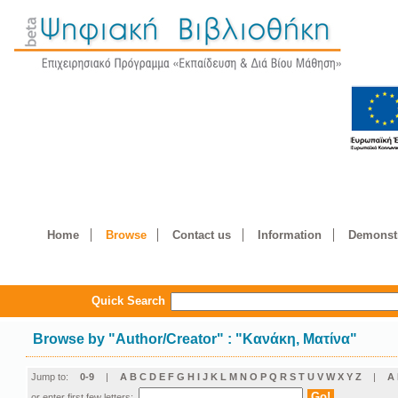
Home
Browse
Contact us
Information
Demonstr
Quick Search
Browse by
"
Author/Creator
"
: "Κανάκη, Ματίνα"
Jump to:
0-9
|
A
B
C
D
E
F
G
H
I
J
K
L
M
N
O
P
Q
R
S
T
U
V
W
X
Y
Z
|
Α
or enter first few letters: