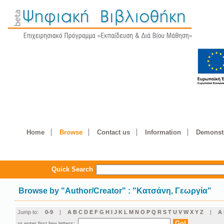
Home
Browse
Contact us
Information
Demonstr
Quick Search
Browse by
"
Author/Creator
"
: "Κατσάνη, Γεωργία"
Jump to:
0-9
|
A
B
C
D
E
F
G
H
I
J
K
L
M
N
O
P
Q
R
S
T
U
V
W
X
Y
Z
|
Α
or enter first few letters: