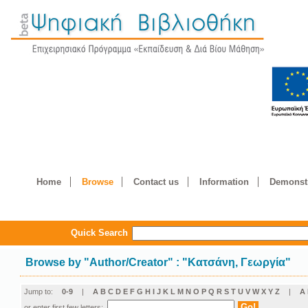
Home
Browse
Contact us
Information
Demonstr
Quick Search
Browse by
"
Author/Creator
"
: "Κατσάνη, Γεωργία"
Jump to:
0-9
|
A
B
C
D
E
F
G
H
I
J
K
L
M
N
O
P
Q
R
S
T
U
V
W
X
Y
Z
|
Α
or enter first few letters: