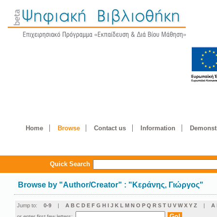
Home
Browse
Contact us
Information
Demonstr
Quick Search
Browse by
"
Author/Creator
"
: "Κεράνης, Γιώργος"
Jump to:
0-9
|
A
B
C
D
E
F
G
H
I
J
K
L
M
N
O
P
Q
R
S
T
U
V
W
X
Y
Z
|
Α
or enter first few letters: