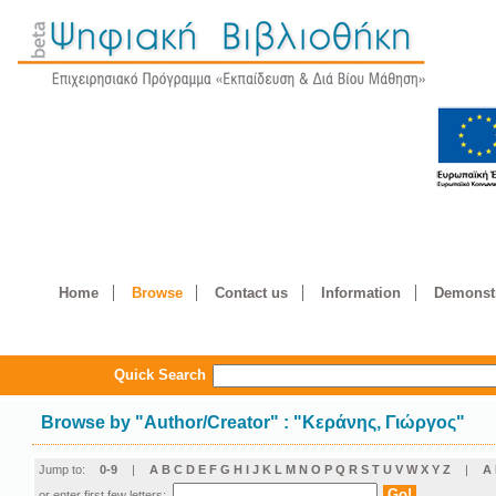
Home
Browse
Contact us
Information
Demonstr
Quick Search
Browse by
"
Author/Creator
"
: "Κεράνης, Γιώργος"
Jump to:
0-9
|
A
B
C
D
E
F
G
H
I
J
K
L
M
N
O
P
Q
R
S
T
U
V
W
X
Y
Z
|
Α
or enter first few letters: