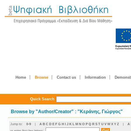
Home
Browse
Contact us
Information
Demonstr
Quick Search
Browse by
"
Author/Creator
"
: "Κεράνης, Γιώργος"
Jump to:
0-9
|
A
B
C
D
E
F
G
H
I
J
K
L
M
N
O
P
Q
R
S
T
U
V
W
X
Y
Z
|
Α
or enter first few letters: