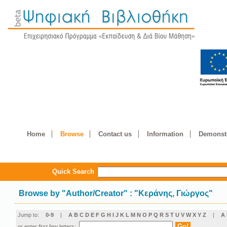
Home
Browse
Contact us
Information
Demonstr
Quick Search
Browse by
"
Author/Creator
"
: "Κεράνης, Γιώργος"
Jump to:
0-9
|
A
B
C
D
E
F
G
H
I
J
K
L
M
N
O
P
Q
R
S
T
U
V
W
X
Y
Z
|
Α
or enter first few letters: