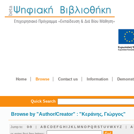
Home
Browse
Contact us
Information
Demonstr
Quick Search
Browse by
"
Author/Creator
"
: "Κεράνης, Γιώργος"
Jump to:
0-9
|
A
B
C
D
E
F
G
H
I
J
K
L
M
N
O
P
Q
R
S
T
U
V
W
X
Y
Z
|
Α
or enter first few letters: