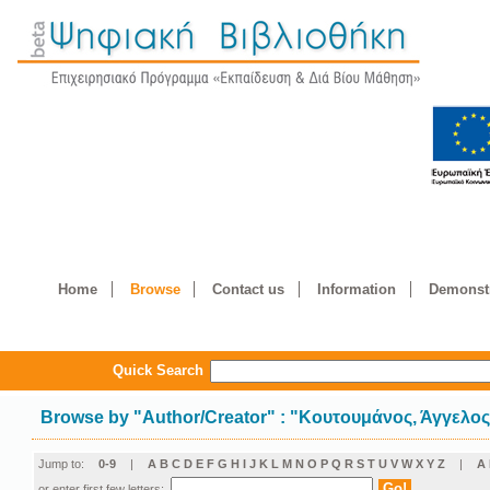
Home
Browse
Contact us
Information
Demonstr
Quick Search
Browse by
"
Author/Creator
"
: "Κουτουμάνος, Άγγελος
Jump to:
0-9
|
A
B
C
D
E
F
G
H
I
J
K
L
M
N
O
P
Q
R
S
T
U
V
W
X
Y
Z
|
Α
or enter first few letters: