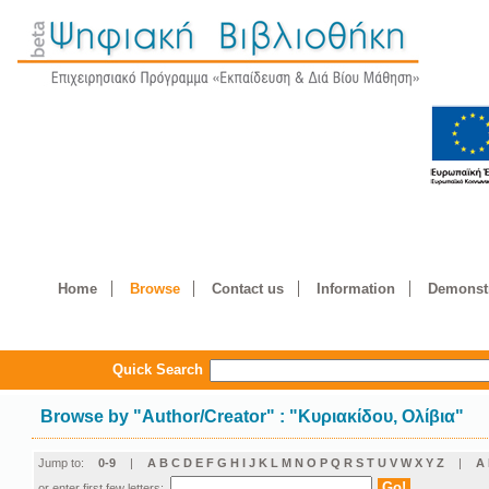
Home
Browse
Contact us
Information
Demonstr
Quick Search
Browse by
"
Author/Creator
"
: "Κυριακίδου, Ολίβια"
Jump to:
0-9
|
A
B
C
D
E
F
G
H
I
J
K
L
M
N
O
P
Q
R
S
T
U
V
W
X
Y
Z
|
Α
or enter first few letters: