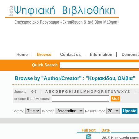
Home
Browse
Contact us
Information
Demonstr
Quick Search
Browse by
"
Author/Creator
"
: "Κυριακίδου, Ολίβια"
Jump to:
0-9
|
A
B
C
D
E
F
G
H
I
J
K
L
M
N
O
P
Q
R
S
T
U
V
W
X
Y
Z
|
or enter first few letters:
Sort by:
In order:
Results/Page
Full text
Date
2015
Η κοινωνία επιχε