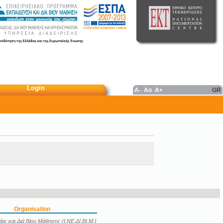
Login
A-
Ao
A+
GR
Organisation
ας και Διά Βίου Μάθησης (Ι.ΝΕ.ΔΙ.ΒΙ.Μ.)