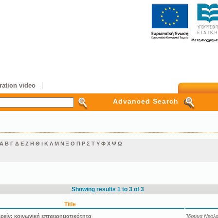
ation video
Advanced Search
Α
Β
Γ
Δ
Ε
Ζ
Η
Θ
Ι
Κ
Λ
Μ
Ν
Ξ
Ο
Π
Ρ
Σ
Τ
Υ
Φ
Χ
Ψ
Ω
Showing results 1 to 3 of 3
Title
ιρείν: κοινωνική επιχειρηματικότητα
Ίδρυμα Νεολαί