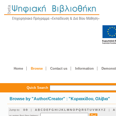
Home
Browse
Contact us
Information
Demonstr
Quick Search
Browse by
"
Author/Creator
"
: "Κυριακίδου, Ολίβια"
Jump to:
0-9
|
A
B
C
D
E
F
G
H
I
J
K
L
M
N
O
P
Q
R
S
T
U
V
W
X
Y
Z
|
Α
or enter first few letters: