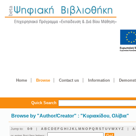
Home
Browse
Contact us
Information
Demonstr
Quick Search
Browse by
"
Author/Creator
"
: "Κυριακίδου, Ολίβια"
Jump to:
0-9
|
A
B
C
D
E
F
G
H
I
J
K
L
M
N
O
P
Q
R
S
T
U
V
W
X
Y
Z
|
Α
or enter first few letters: