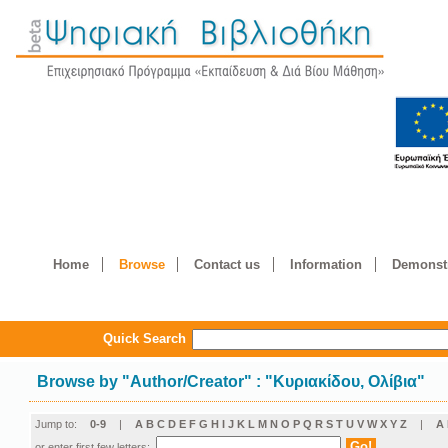
Home
Browse
Contact us
Information
Demonstr
Quick Search
Browse by
"
Author/Creator
"
: "Κυριακίδου, Ολίβια"
Jump to:
0-9
|
A
B
C
D
E
F
G
H
I
J
K
L
M
N
O
P
Q
R
S
T
U
V
W
X
Y
Z
|
Α
or enter first few letters: