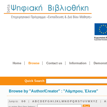
Home
Browse
Contact us
Information
Demonstr
Quick Search
Browse by
"
Author/Creator
"
: "Λάμπρου, Έλενα"
Jump to:
0-9
|
A
B
C
D
E
F
G
H
I
J
K
L
M
N
O
P
Q
R
S
T
U
V
W
X
Y
Z
|
Α
or enter first few letters: