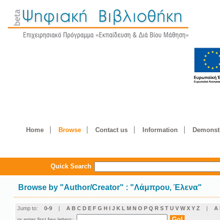
Home
Browse
Contact us
Information
Demonstr
Quick Search
Browse by
"
Author/Creator
"
: "Λάμπρου, Έλενα"
Jump to:
0-9
|
A
B
C
D
E
F
G
H
I
J
K
L
M
N
O
P
Q
R
S
T
U
V
W
X
Y
Z
|
Α
or enter first few letters: