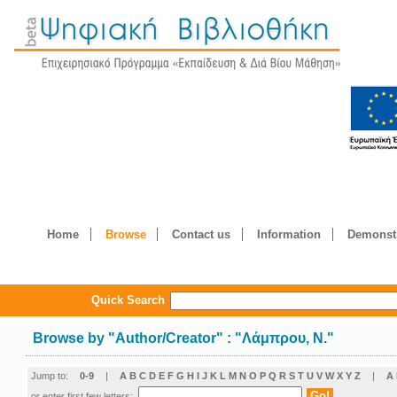
Home
Browse
Contact us
Information
Demonstr
Quick Search
Browse by
"
Author/Creator
"
: "Λάμπρου, Ν."
Jump to:
0-9
|
A
B
C
D
E
F
G
H
I
J
K
L
M
N
O
P
Q
R
S
T
U
V
W
X
Y
Z
|
Α
or enter first few letters: