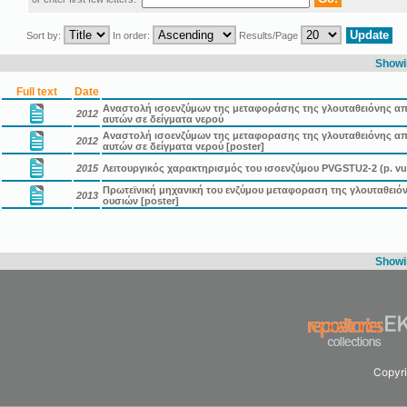
Sort by:
In order:
Results/Page
Showin
Full text
Date
Αναστολή ισοενζύμων της μεταφοράσης της γλουταθειόνης απ
2012
αυτών σε δείγματα νερού
Αναστολή ισοενζύμων της μεταφορασης της γλουταθειόνης α
2012
αυτών σε δείγματα νερού [poster]
2015
Λειτουργικός χαρακτηρισμός του ισοενζύμου PVGSTU2-2 (p. vu
Πρωτεϊνική μηχανική του ενζύμου μεταφοραση της γλουταθειό
2013
ουσιών [poster]
Showin