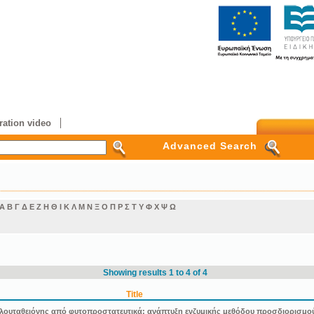
ation video
Advanced Search
Α
Β
Γ
Δ
Ε
Ζ
Η
Θ
Ι
Κ
Λ
Μ
Ν
Ξ
Ο
Π
Ρ
Σ
Τ
Υ
Φ
Χ
Ψ
Ω
Showing results 1 to 4 of 4
Title
λουταθειόνης από φυτοπροστατευτικά: ανάπτυξη ενζυμικής μεθόδου προσδιορισμού