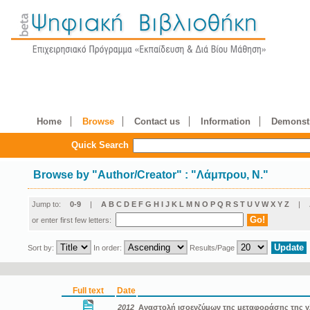
Home
Browse
Contact us
Information
Demonstr
Quick Search
Browse by
"
Author/Creator
"
: "Λάμπρου, Ν."
Jump to:
0-9
|
A
B
C
D
E
F
G
H
I
J
K
L
M
N
O
P
Q
R
S
T
U
V
W
X
Y
Z
|
or enter first few letters:
Sort by:
In order:
Results/Page
Full text
Date
2012
Αναστολή ισοενζύμων της μεταφοράσης της γ