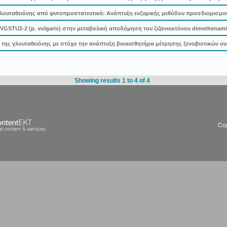
ουταθειόνης από φυτοπροστατευτικά: Ανάπτυξη ενζυμικής μεθόδου προσδιορισμού 
VGSTU2-2 (p. vulgaris) στην μεταβολική αποδόμηση του ζιζανιοκτόνου dimethenam
της γλουταθειόνης με στόχο την ανάπτυξη βιοαισθητήρα μέτρησης ξενοβιοτικών ου
Showing results 1 to 4 of 4