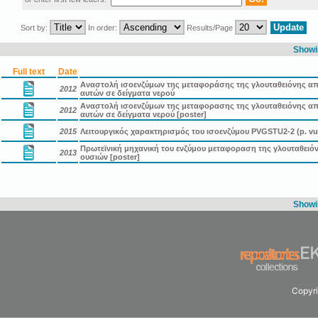
Sort by:
In order:
Results/Page
Showin
Full text
Date
Αναστολή ισοενζύμων της μεταφοράσης της γλουταθειόνης απ
2012
αυτών σε δείγματα νερού
Αναστολή ισοενζύμων της μεταφορασης της γλουταθειόνης α
2012
αυτών σε δείγματα νερού [poster]
2015
Λειτουργικός χαρακτηρισμός του ισοενζύμου PVGSTU2-2 (p. vu
Πρωτεϊνική μηχανική του ενζύμου μεταφοραση της γλουταθειό
2013
ουσιών [poster]
Showin