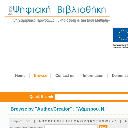
Home
Browse
Contact us
Information
Demonstr
Quick Search
Browse by
"
Author/Creator
"
: "Λάμπρου, Ν."
Jump to:
0-9
|
A
B
C
D
E
F
G
H
I
J
K
L
M
N
O
P
Q
R
S
T
U
V
W
X
Y
Z
|
Α
or enter first few letters: