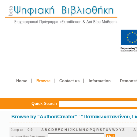
Home
Browse
Contact us
Information
Demonstr
Quick Search
Browse by
"
Author/Creator
"
: "Παπακωνσταντίνου, Γ
Jump to:
0-9
|
A
B
C
D
E
F
G
H
I
J
K
L
M
N
O
P
Q
R
S
T
U
V
W
X
Y
Z
|
Α
or enter first few letters: