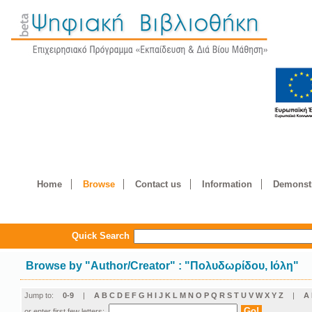
Home
Browse
Contact us
Information
Demonstr
Quick Search
Browse by
"
Author/Creator
"
: "Πολυδωρίδου, Ιόλη"
Jump to:
0-9
|
A
B
C
D
E
F
G
H
I
J
K
L
M
N
O
P
Q
R
S
T
U
V
W
X
Y
Z
|
Α
or enter first few letters: