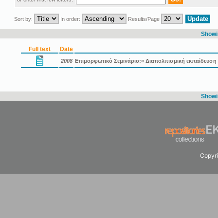
Sort by:
In order:
Results/Page
Showin
Full text
Date
2008
Επιμορφωτικό Σεμινάριο:« Διαπολιτισμική εκπαίδευση κ
Showin