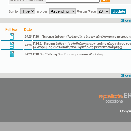
Sort by:
In order:
Results/Page
Showin
Full text
Date
2013
Π10 – Τεχνική έκθεση (Ανάπτυξη μέτρων αξιολόγησης μέτρων
Π14.1: Τεχνική έκθεση (μεθοδολογία ανάπτυξης αλγορίθμου ε
2015
(αλγόριθμος ευσταθούς πολυκριτήριας βελτιστοποίησης)
2013
Π18.3 – Έκθεση 3ου Επιστημονικού Workshop
Showin