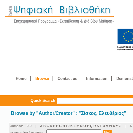
Home
Browse
Contact us
Information
Demonstr
Quick Search
Browse by
"
Author/Creator
"
: "Σίσκος, Ελευθέριος"
Jump to:
0-9
|
A
B
C
D
E
F
G
H
I
J
K
L
M
N
O
P
Q
R
S
T
U
V
W
X
Y
Z
|
Α
or enter first few letters: