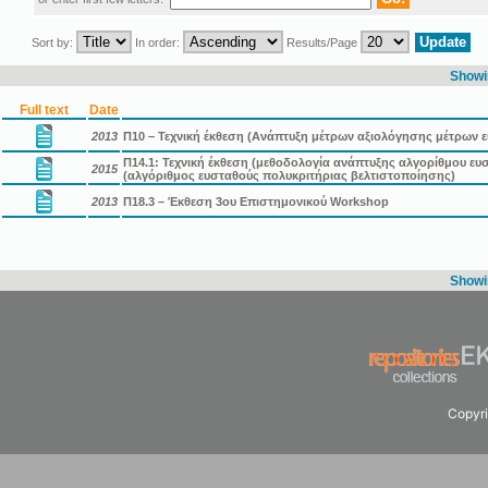
Sort by:
In order:
Results/Page
Showin
Full text
Date
2013
Π10 – Τεχνική έκθεση (Ανάπτυξη μέτρων αξιολόγησης μέτρων
Π14.1: Τεχνική έκθεση (μεθοδολογία ανάπτυξης αλγορίθμου ε
2015
(αλγόριθμος ευσταθούς πολυκριτήριας βελτιστοποίησης)
2013
Π18.3 – Έκθεση 3ου Επιστημονικού Workshop
Showin