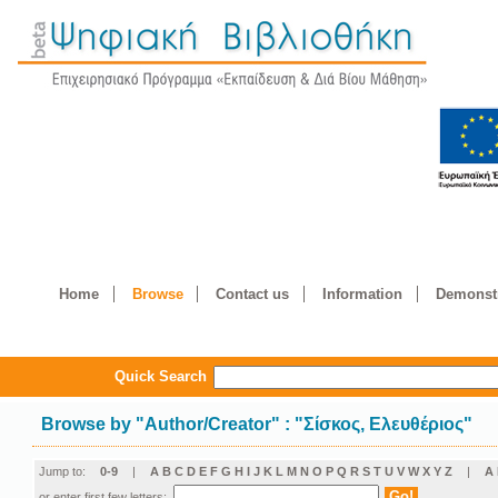
Home
Browse
Contact us
Information
Demonstr
Quick Search
Browse by
"
Author/Creator
"
: "Σίσκος, Ελευθέριος"
Jump to:
0-9
|
A
B
C
D
E
F
G
H
I
J
K
L
M
N
O
P
Q
R
S
T
U
V
W
X
Y
Z
|
Α
or enter first few letters: