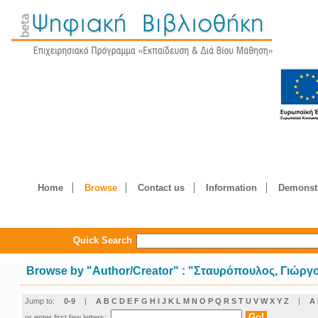
Home
Browse
Contact us
Information
Demonstr
Quick Search
Browse by
"
Author/Creator
"
: "Σταυρόπουλος, Γιώργ
Jump to:
0-9
|
A
B
C
D
E
F
G
H
I
J
K
L
M
N
O
P
Q
R
S
T
U
V
W
X
Y
Z
|
Α
or enter first few letters: