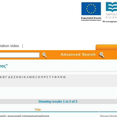
ation video
Advanced Search
γος"
Α
Β
Γ
Δ
Ε
Ζ
Η
Θ
Ι
Κ
Λ
Μ
Ν
Ξ
Ο
Π
Ρ
Σ
Τ
Υ
Φ
Χ
Ψ
Ω
Showing results 1 to 3 of 3
Title
ιρείν: κοινωνική επιχειρηματικότητα
Ίδρυμα Νεολαί