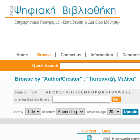
Home
Browse
Contact us
Information
Demonstr
Quick Search
Browse by
"
Author/Creator
"
: "Ταπραντζή, Μελίνα"
Jump to:
0-9
|
A
B
C
D
E
F
G
H
I
J
K
L
M
N
O
P
Q
R
S
T
U
V
W
X
Y
Z
|
or enter first few letters:
Sort by:
In order:
Results/Page
Full text
Date
2015
Η κοινωνία επιχε