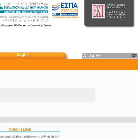
Login
A-
Ao
A+
GR
Organisation
ας και Διά Βίου Μάθησης (Ι.ΝΕ.ΔΙ.ΒΙ.Μ.)