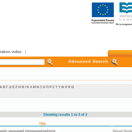
ation video
Advanced Search
Α
Β
Γ
Δ
Ε
Ζ
Η
Θ
Ι
Κ
Λ
Μ
Ν
Ξ
Ο
Π
Ρ
Σ
Τ
Υ
Φ
Χ
Ψ
Ω
Showing results 1 to 3 of 3
Title
ιρείν: κοινωνική επιχειρηματικότητα
Ίδρυμα Νεολαί