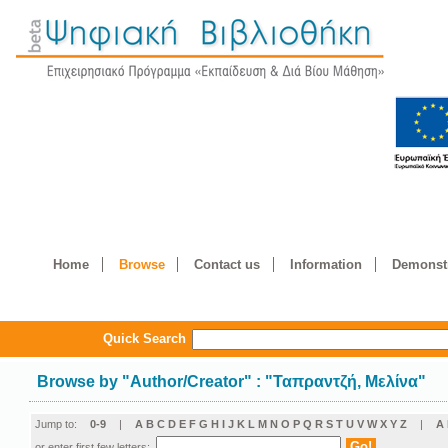
Home
Browse
Contact us
Information
Demonstr
Quick Search
Browse by
"
Author/Creator
"
: "Ταπραντζή, Μελίνα"
Jump to:
0-9
|
A
B
C
D
E
F
G
H
I
J
K
L
M
N
O
P
Q
R
S
T
U
V
W
X
Y
Z
|
Α
or enter first few letters: