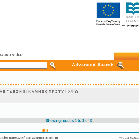
ation video
Advanced Search
Α
Β
Γ
Δ
Ε
Ζ
Η
Θ
Ι
Κ
Λ
Μ
Ν
Ξ
Ο
Π
Ρ
Σ
Τ
Υ
Φ
Χ
Ψ
Ω
Showing results 1 to 3 of 3
Title
ιρείν: κοινωνική επιχειρηματικότητα
Ίδρυμα Νεολαί