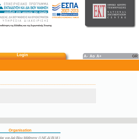
Login
A-
Ao
A+
GR
Organisation
ας και Διά Βίου Μάθησης (Ι.ΝΕ.ΔΙ.ΒΙ.Μ.)