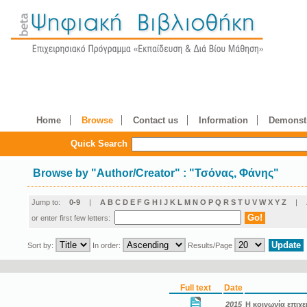
Home
Browse
Contact us
Information
Demonstr
Quick Search
Browse by
"
Author/Creator
"
: "Τσόνας, Φάνης"
Jump to:
0-9
|
A
B
C
D
E
F
G
H
I
J
K
L
M
N
O
P
Q
R
S
T
U
V
W
X
Y
Z
|
or enter first few letters:
Sort by:
In order:
Results/Page
Full text
Date
2015
Η κοινωνία επιχε