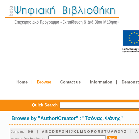
Home
Browse
Contact us
Information
Demonstr
Quick Search
Browse by
"
Author/Creator
"
: "Τσόνας, Φάνης"
Jump to:
0-9
|
A
B
C
D
E
F
G
H
I
J
K
L
M
N
O
P
Q
R
S
T
U
V
W
X
Y
Z
|
Α
or enter first few letters: