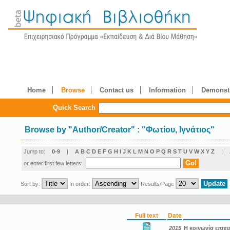
Home
Browse
Contact us
Information
Demonstr
Quick Search
Browse by
"
Author/Creator
"
: "Φωτίου, Ιγνάτιος"
Jump to:
0-9
|
A
B
C
D
E
F
G
H
I
J
K
L
M
N
O
P
Q
R
S
T
U
V
W
X
Y
Z
|
or enter first few letters:
Sort by:
In order:
Results/Page
Full text
Date
2015
Η κοινωνία επιχε