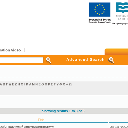
ation video
Advanced Search
Α
Β
Γ
Δ
Ε
Ζ
Η
Θ
Ι
Κ
Λ
Μ
Ν
Ξ
Ο
Π
Ρ
Σ
Τ
Υ
Φ
Χ
Ψ
Ω
Showing results 1 to 3 of 3
Title
ιρείν: κοινωνική επιχειρηματικότητα
Ίδρυμα Νεολαί