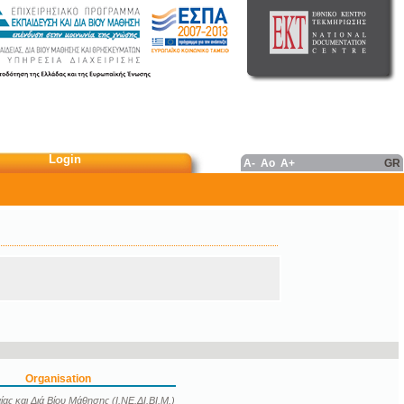
Login
A-
Ao
A+
GR
Organisation
ας και Διά Βίου Μάθησης (Ι.ΝΕ.ΔΙ.ΒΙ.Μ.)