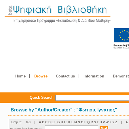
Home
Browse
Contact us
Information
Demonstr
Quick Search
Browse by
"
Author/Creator
"
: "Φωτίου, Ιγνάτιος"
Jump to:
0-9
|
A
B
C
D
E
F
G
H
I
J
K
L
M
N
O
P
Q
R
S
T
U
V
W
X
Y
Z
|
Α
or enter first few letters: