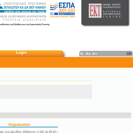
Login
A-
Ao
A+
GR
Organisation
ας και Διά Βίου Μάθησης (Ι.ΝΕ.ΔΙ.ΒΙ.Μ.)