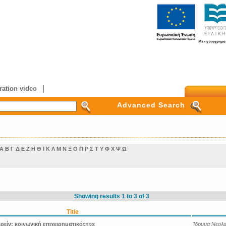
ation video
Advanced Search
Α
Β
Γ
Δ
Ε
Ζ
Η
Θ
Ι
Κ
Λ
Μ
Ν
Ξ
Ο
Π
Ρ
Σ
Τ
Υ
Φ
Χ
Ψ
Ω
Showing results 1 to 3 of 3
Title
ιρείν: κοινωνική επιχειρηματικότητα
Ίδρυμα Νεολαί