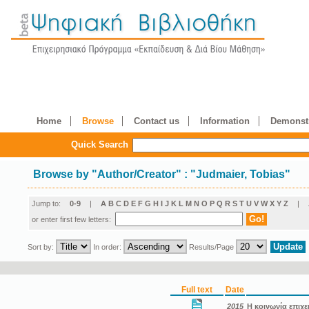
Home
Browse
Contact us
Information
Demonstr
Quick Search
Browse by
"
Author/Creator
"
: "Judmaier, Tobias"
Jump to:
0-9
|
A
B
C
D
E
F
G
H
I
J
K
L
M
N
O
P
Q
R
S
T
U
V
W
X
Y
Z
|
or enter first few letters:
Sort by:
In order:
Results/Page
Full text
Date
2015
Η κοινωνία επιχε