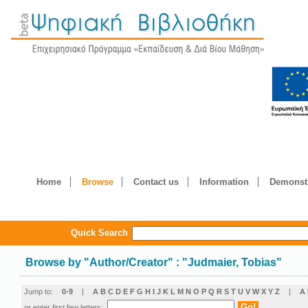
Home
Browse
Contact us
Information
Demonstr
Quick Search
Browse by
"
Author/Creator
"
: "Judmaier, Tobias"
Jump to:
0-9
|
A
B
C
D
E
F
G
H
I
J
K
L
M
N
O
P
Q
R
S
T
U
V
W
X
Y
Z
|
Α
or enter first few letters: