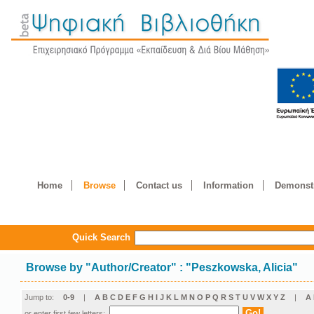
Home
Browse
Contact us
Information
Demonstr
Quick Search
Browse by
"
Author/Creator
"
: "Peszkowska, Alicia"
Jump to:
0-9
|
A
B
C
D
E
F
G
H
I
J
K
L
M
N
O
P
Q
R
S
T
U
V
W
X
Y
Z
|
Α
or enter first few letters: