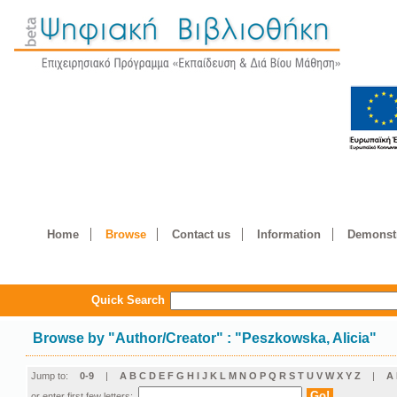
Home
Browse
Contact us
Information
Demonstr
Quick Search
Browse by
"
Author/Creator
"
: "Peszkowska, Alicia"
Jump to:
0-9
|
A
B
C
D
E
F
G
H
I
J
K
L
M
N
O
P
Q
R
S
T
U
V
W
X
Y
Z
|
Α
or enter first few letters: