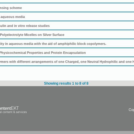
ensing scheme
in aqueous media
ulin and in vitro release studies
yelectrolyte Micelles on Silver Surface
lity in aqueous media with the aid of amphiphilic block copolymers.
 Physicochemical Properties and Protein Encapsulation
lymers with different arrangements of one Charged, one Neutral Hydrophilic and one
Showing results 1 to 8 of 8