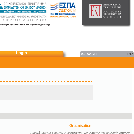
Login
A-
Ao
A+
GR
Organisation
Εθνικό Ίδρυμα Ερευνών. Ινστιτούτο Θεωρητικής και Φυσικής Χημείας