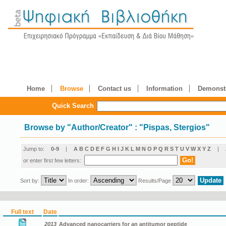
Home
Browse
Contact us
Information
Demonstr
Quick Search
Browse by
"
Author/Creator
"
: "Pispas, Stergios"
Jump to:
0-9
|
A
B
C
D
E
F
G
H
I
J
K
L
M
N
O
P
Q
R
S
T
U
V
W
X
Y
Z
|
or enter first few letters:
Sort by:
In order:
Results/Page
Full text
Date
2013
Advanced nanocarriers for an antitumor peptide