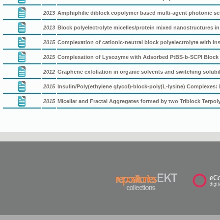
2013
Amphiphilic diblock copolymer based multi-agent photonic s
2013
Block polyelectrolyte micelles/protein mixed nanostructures 
2015
Complexation of cationic-neutral block polyelectrolyte with ins
2015
Complexation of Lysozyme with Adsorbed PtBS-b-SCPI Block Pol
2012
Graphene exfoliation in organic solvents and switching solubi
2015
Insulin/Poly(ethylene glycol)-block-poly(L-lysine) Complexes:
2015
Micellar and Fractal Aggregates formed by two Triblock Terpo