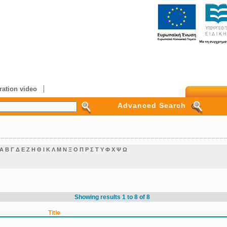
ation video
Advanced Search
Α
Β
Γ
Δ
Ε
Ζ
Η
Θ
Ι
Κ
Λ
Μ
Ν
Ξ
Ο
Π
Ρ
Σ
Τ
Υ
Φ
Χ
Ψ
Ω
Showing results 1 to 8 of 8
Title